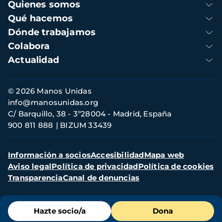
Navegación
Quienes somos
principal
Qué hacemos
Dónde trabajamos
Colabora
Actualidad
Información
© 2026 Manos Unidas
de
info@manosunidas.org
contacto
C/ Barquillo, 38 - 3º28004 - Madrid, España
900 811 888
BIZUM 33439
Menú
Información a socios
Accesibilidad
Mapa web
secundario
Aviso legal
Política de privacidad
Política de cookies
Transparencia
Canal de denuncias
Menú
Hazte socio/a
Dona
de