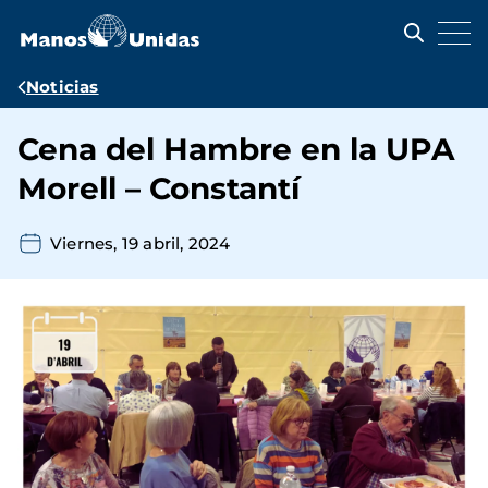
Pasar
al
contenido
principal
Ruta
Noticias
de
Cena del Hambre en la UPA
navegación
Morell – Constantí
Viernes, 19 abril, 2024