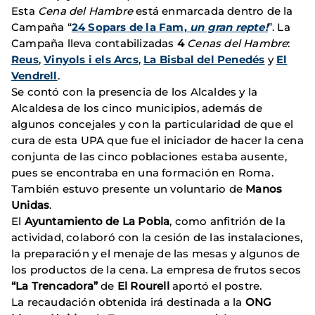
Esta
Cena del Hambre
está enmarcada dentro de la
Campaña “
24 Sopars de la Fam,
un gran repte!
”. La
Campaña lleva contabilizadas
4
Cenas del Hambre
:
Reus
,
Vinyols i els Arcs
,
La Bisbal del Penedés
y
El
Vendrell
.
Se contó con la presencia de los Alcaldes y la
Alcaldesa de los cinco municipios, además de
algunos concejales y con la particularidad de que el
cura de esta UPA que fue el iniciador de hacer la cena
conjunta de las cinco poblaciones estaba ausente,
pues se encontraba en una formación en Roma.
También estuvo presente un voluntario de
Manos
Unidas
.
El
Ayuntamiento de La Pobla
, como anfitrión de la
actividad, colaboró ​​con la cesión de las instalaciones,
la preparación y el menaje de las mesas y algunos de
los productos de la cena. La empresa de frutos secos
“La Trencadora”
de
El Rourell
aportó el postre.
La recaudación obtenida irá destinada a la
ONG