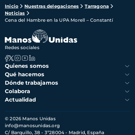
Ruta
Inicio
Nuestras delegaciones
Tarragona
Noticias
de
Cena del Hambre en la UPA Morell – Constantí
navegación
Redes sociales
Navegación
Quienes somos
principal
Qué hacemos
Dónde trabajamos
Colabora
Actualidad
Información
© 2026 Manos Unidas
de
info@manosunidas.org
contacto
C/ Barquillo, 38 - 3º28004 - Madrid, España