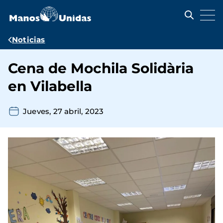
Pasar
al
contenido
principal
Ruta
Noticias
de
Cena de Mochila Solidària
navegación
en Vilabella
Jueves, 27 abril, 2023