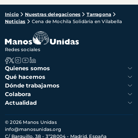
Ruta
Inicio
Nuestras delegaciones
Tarragona
Noticias
Cena de Mochila Solidària en Vilabella
de
navegación
Redes sociales
Navegación
Quienes somos
principal
Qué hacemos
Dónde trabajamos
Colabora
Actualidad
Información
© 2026 Manos Unidas
de
info@manosunidas.org
contacto
C/ Barquillo, 38 - 3º28004 - Madrid, España