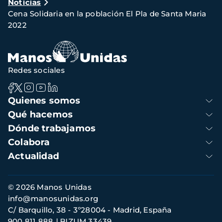
Noticias
de
Cena Solidaria en la población El Pla de Santa Maria
navegación
2022
Redes sociales
Navegación
Quienes somos
principal
Qué hacemos
Dónde trabajamos
Colabora
Actualidad
Información
© 2026 Manos Unidas
de
info@manosunidas.org
contacto
C/ Barquillo, 38 - 3º28004 - Madrid, España
900 811 888
BIZUM 33439