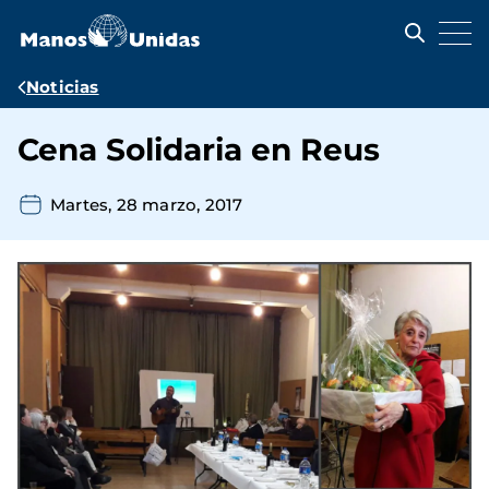
Pasar
al
contenido
principal
Ruta
Noticias
de
Cena Solidaria en Reus
navegación
Martes, 28 marzo, 2017