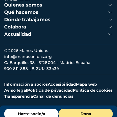
Navegación
Quienes somos
principal
Qué hacemos
Dónde trabajamos
Colabora
Actualidad
Información
© 2026 Manos Unidas
de
info@manosunidas.org
contacto
C/ Barquillo, 38 - 3º28004 - Madrid, España
900 811 888
BIZUM 33439
Menú
Información a socios
Accesibilidad
Mapa web
secundario
Aviso legal
Política de privacidad
Política de cookies
Transparencia
Canal de denuncias
Menú
Hazte socio/a
Dona
de