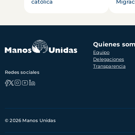
católica
Migrac
Navegación
Quienes so
principal
Equipo
Delegaciones
Transparencia
Redes sociales
Información
© 2026 Manos Unidas
de
contacto