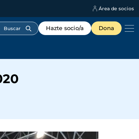
Área de socios
M
d
c
Menú
Hazte socio/a
Dona
d
de
us
destacados
cabecera
020