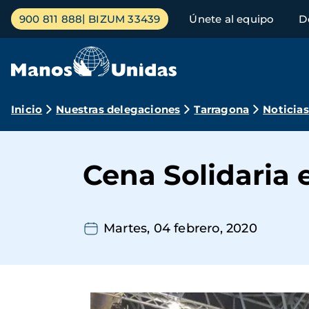
Pasar
Menú
900 811 888
BIZUM 33439
Únete al equipo
D
al
principal
contenido
principal
Ruta
Inicio
Nuestras delegaciones
Tarragona
Noticias
de
navegación
Cena Solidaria e
Martes, 04 febrero, 2020