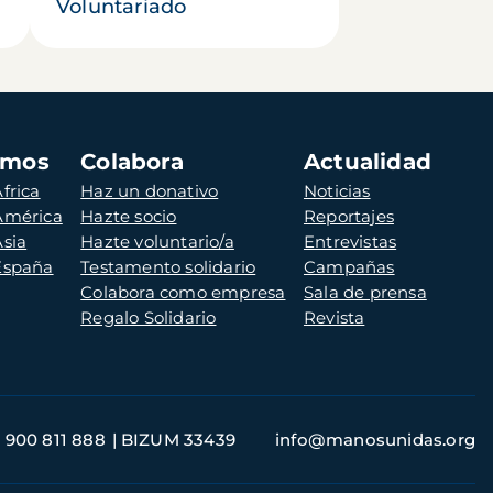
Voluntariado
amos
Colabora
Actualidad
frica
Haz un donativo
Noticias
 América
Hazte socio
Reportajes
Asia
Hazte voluntario/a
Entrevistas
 España
Testamento solidario
Campañas
Colabora como empresa
Sala de prensa
Regalo Solidario
Revista
900 811 888
BIZUM 33439
info@manosunidas.org