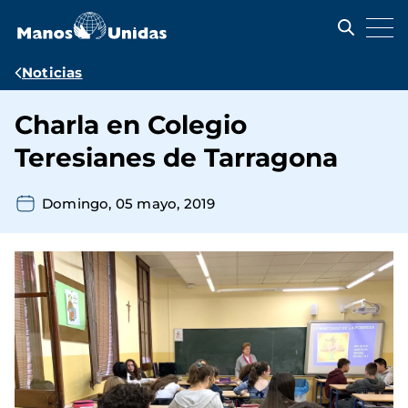
Pasar
al
contenido
principal
Ruta
Noticias
de
Charla en Colegio
navegación
Teresianes de Tarragona
Domingo, 05 mayo, 2019