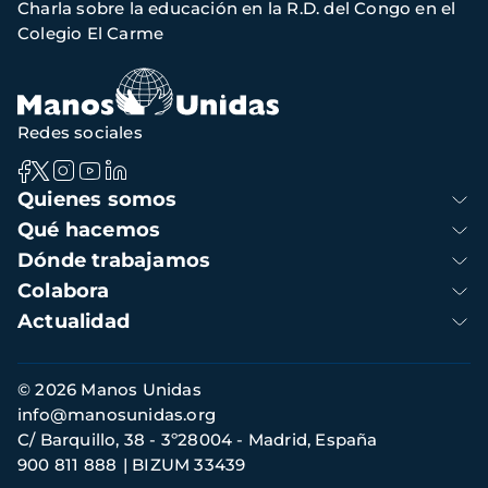
Charla sobre la educación en la R.D. del Congo en el
navegación
Colegio El Carme
Redes sociales
Navegación
Quienes somos
principal
Qué hacemos
Dónde trabajamos
Colabora
Actualidad
Información
© 2026 Manos Unidas
de
info@manosunidas.org
contacto
C/ Barquillo, 38 - 3º28004 - Madrid, España
900 811 888
BIZUM 33439