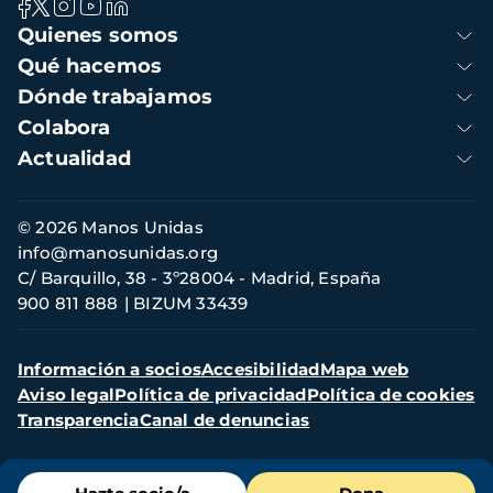
Navegación
Quienes somos
principal
Qué hacemos
Dónde trabajamos
Colabora
Actualidad
Información
© 2026 Manos Unidas
de
info@manosunidas.org
contacto
C/ Barquillo, 38 - 3º28004 - Madrid, España
900 811 888
BIZUM 33439
Menú
Información a socios
Accesibilidad
Mapa web
secundario
Aviso legal
Política de privacidad
Política de cookies
Transparencia
Canal de denuncias
Menú