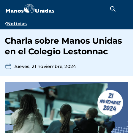
Pasar
al
contenido
principal
Ruta
Noticias
de
Charla sobre Manos Unidas
navegación
en el Colegio Lestonnac
Jueves, 21 noviembre, 2024