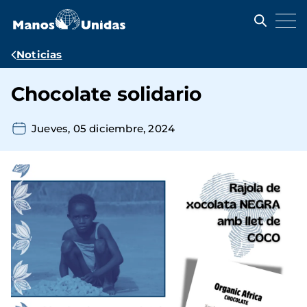
Pasar
al
contenido
principal
Ruta
Noticias
de
Chocolate solidario
navegación
Jueves, 05 diciembre, 2024