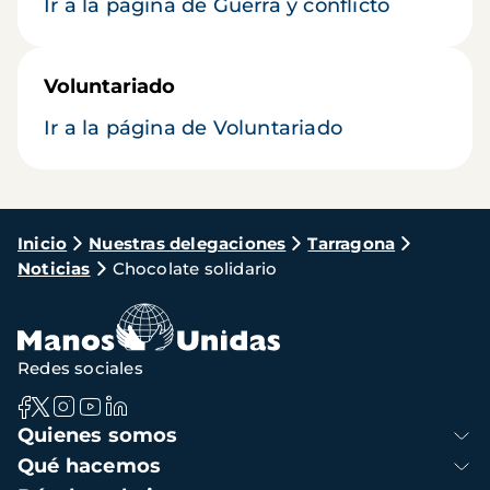
Ir a la página de Guerra y conflicto
Voluntariado
Ir a la página de Voluntariado
Ruta
Inicio
Nuestras delegaciones
Tarragona
Noticias
Chocolate solidario
de
navegación
Redes sociales
Navegación
Quienes somos
principal
Qué hacemos