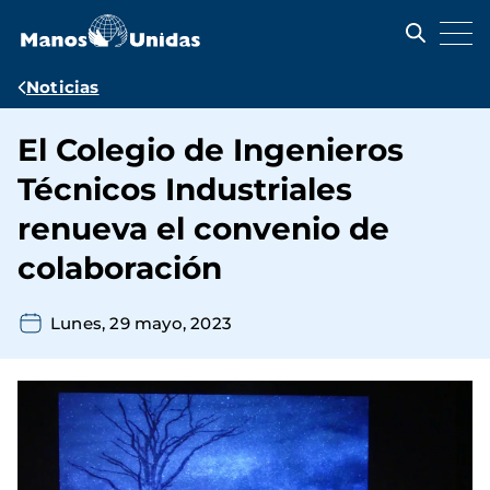
Pasar
al
contenido
principal
Ruta
Noticias
de
El Colegio de Ingenieros
navegación
Técnicos Industriales
renueva el convenio de
colaboración
Lunes, 29 mayo, 2023