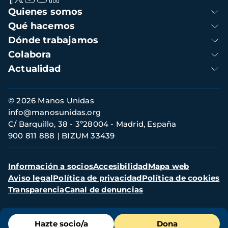
Navegación
Quienes somos
principal
Qué hacemos
Dónde trabajamos
Colabora
Actualidad
Información
© 2026 Manos Unidas
de
info@manosunidas.org
contacto
C/ Barquillo, 38 - 3º28004 - Madrid, España
900 811 888
BIZUM 33439
Menú
Información a socios
Accesibilidad
Mapa web
secundario
Aviso legal
Política de privacidad
Política de cookies
Transparencia
Canal de denuncias
Menú
Hazte socio/a
Dona