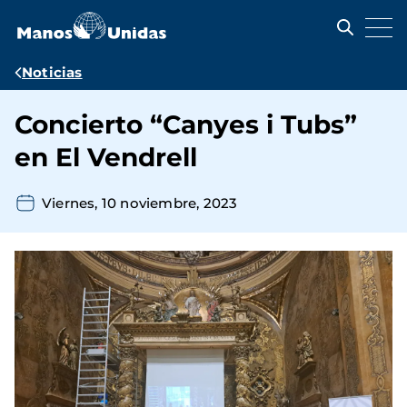
Pasar
al
contenido
principal
Ruta
Noticias
de
Concierto “Canyes i Tubs”
navegación
en El Vendrell
Viernes, 10 noviembre, 2023