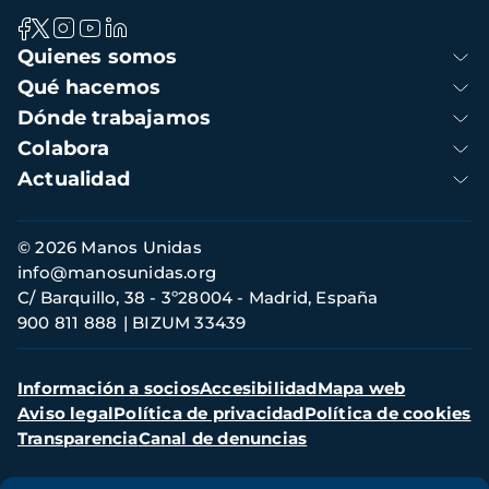
Navegación
Quienes somos
principal
Qué hacemos
Dónde trabajamos
Colabora
Actualidad
Información
© 2026 Manos Unidas
de
info@manosunidas.org
contacto
C/ Barquillo, 38 - 3º28004 - Madrid, España
900 811 888
BIZUM 33439
Menú
Información a socios
Accesibilidad
Mapa web
secundario
Aviso legal
Política de privacidad
Política de cookies
Transparencia
Canal de denuncias