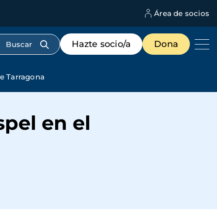
Área de socios
M
d
c
Menú
Hazte socio/a
Dona
d
de
us
destacados
cabecera
de Tarragona
pel en el