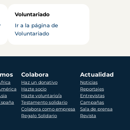
Voluntariado
y
Ir a la página de
Voluntariado
amos
Colabora
Actualidad
frica
Haz un donativo
Noticias
 América
Hazte socio
Reportajes
Asia
Hazte voluntario/a
Entrevistas
 España
Testamento solidario
Campañas
Colabora como empresa
Sala de prensa
Regalo Solidario
Revista