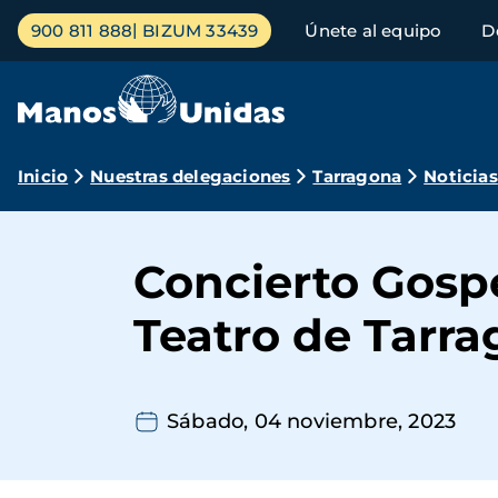
Pasar
Menú
900 811 888
BIZUM 33439
Únete al equipo
D
al
principal
contenido
principal
Ruta
Inicio
Nuestras delegaciones
Tarragona
Noticias
de
navegación
Concierto Gospe
Teatro de Tarr
Sábado, 04 noviembre, 2023