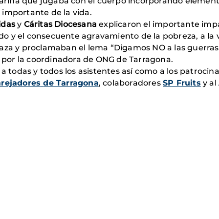
ilarina que jugaba con el cuerpo incorporando element
o importante de la vida.
idas
y
Cáritas Diocesana
explicaron el importante impac
 y el consecuente agravamiento de la pobreza, a la v
Gaza y proclamaban el lema “Digamos NO a las guerras
por la coordinadora de ONG de Tarragona.
 a todas y todos los asistentes así como a los patrocin
arejadores
de Tarragona
, colaboradores
SP Fruits
y al