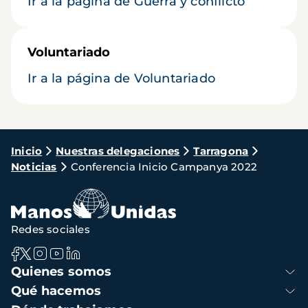
Ir a la página de Guerra y conflicto
Voluntariado
Ir a la página de Voluntariado
Ruta
Inicio
Nuestras delegaciones
Tarragona
Noticias
Conferencia Inicio Campanya 2022
de
navegación
Redes sociales
Navegación
Quienes somos
principal
Qué hacemos