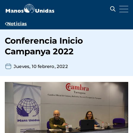
Pasar
al
contenido
principal
Ruta
Noticias
de
Conferencia Inicio
navegación
Campanya 2022
Jueves, 10 febrero, 2022