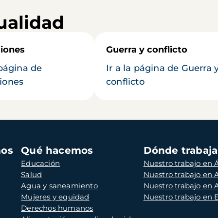
ualidad
iones
Guerra y conflicto
 página de
Ir a la página de Guerra 
iones
conflicto
mos
Qué hacemos
Dónde trabaj
Educación
Nuestro trabajo en Á
Salud
Nuestro trabajo en
Agua y saneamiento
Nuestro trabajo en 
Mujeres y equidad
Nuestro trabajo en
Derechos humanos