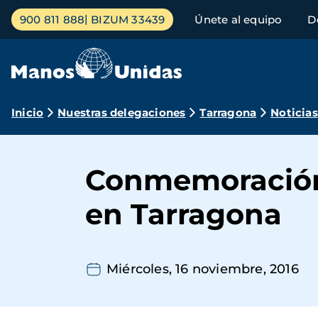
Pasar
Menú
900 811 888
BIZUM 33439
Únete al equipo
D
al
principal
contenido
principal
Ruta
Inicio
Nuestras delegaciones
Tarragona
Noticias
de
navegación
Conmemoración 
en Tarragona
Miércoles, 16 noviembre, 2016