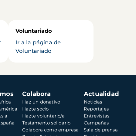
Voluntariado
y
Ir a la página de
Voluntariado
amos
Colabora
Actualidad
frica
Haz un donativo
Noticias
 América
Hazte socio
Reportajes
Asia
Hazte voluntario/a
Entrevistas
 España
Testamento solidario
Campañas
Colabora como empresa
Sala de prensa