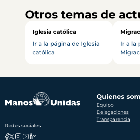
Otros temas de act
Iglesia católica
Migrac
Ir a la página de Iglesia
Ir a la
católica
Migrac
Navegación
Quienes so
principal
Equipo
Delegaciones
Transparencia
Redes sociales