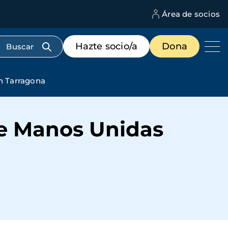
Área de socios
M
d
c
Menú
Hazte socio/a
Dona
d
de
us
destacados
cabecera
n Tarragona
de Manos Unidas