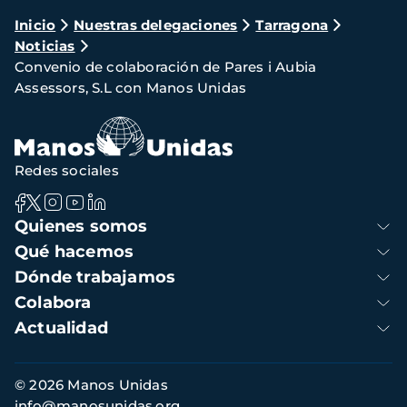
Ruta
Inicio
Nuestras delegaciones
Tarragona
Noticias
de
Convenio de colaboración de Pares i Aubia
navegación
Assessors, S.L con Manos Unidas
Redes sociales
Navegación
Quienes somos
principal
Qué hacemos
Dónde trabajamos
Colabora
Actualidad
Información
© 2026 Manos Unidas
de
info@manosunidas.org