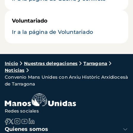
Voluntariado
Ir a la página de Voluntariado
Ruta
Inicio
Nuestras delegaciones
Tarragona
Noticias
de
Convenio Mans Unides con Arxiu Històric Arxidiocesà
navegación
de Tarragona
Redes sociales
Navegación
Quienes somos