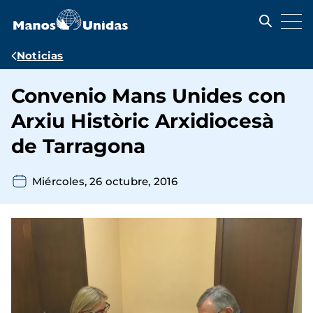
Pasar
al
contenido
principal
Ruta
Noticias
de
Convenio Mans Unides con
navegación
Arxiu Històric Arxidiocesà
de Tarragona
Miércoles, 26 octubre, 2016