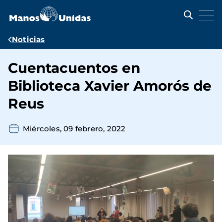
Pasar
al
contenido
principal
Ruta
Noticias
de
Cuentacuentos en
navegación
Biblioteca Xavier Amorós de
Reus
Miércoles, 09 febrero, 2022