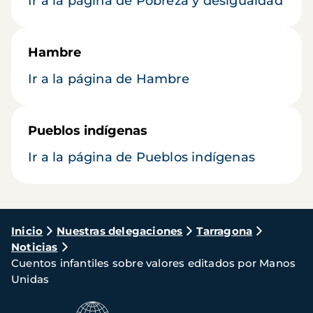
Ir a la página de Pobreza y desigualdad
Hambre
Ir a la página de Hambre
Pueblos indígenas
Ir a la página de Pueblos indígenas
Ruta
Inicio
Nuestras delegaciones
Tarragona
Noticias
de
Cuentos infantiles sobre valores editados por Manos
navegación
Unidas