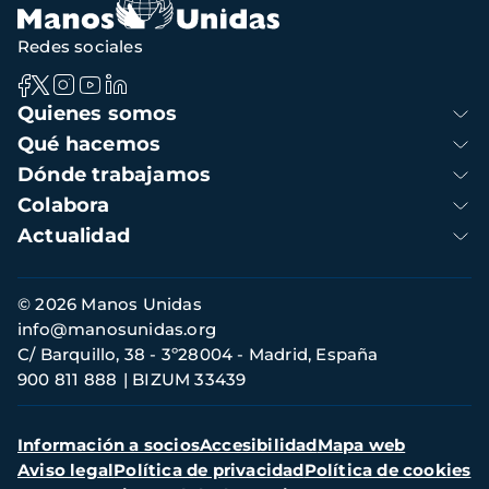
Redes sociales
Navegación
Quienes somos
principal
Qué hacemos
Dónde trabajamos
Colabora
Actualidad
Información
© 2026 Manos Unidas
de
info@manosunidas.org
contacto
C/ Barquillo, 38 - 3º28004 - Madrid, España
900 811 888
BIZUM 33439
Menú
Información a socios
Accesibilidad
Mapa web
secundario
Aviso legal
Política de privacidad
Política de cookies