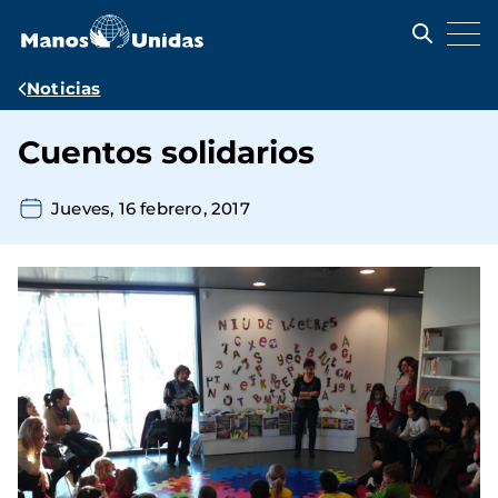
Pasar
al
contenido
principal
Ruta
Noticias
de
Cuentos solidarios
navegación
Jueves, 16 febrero, 2017