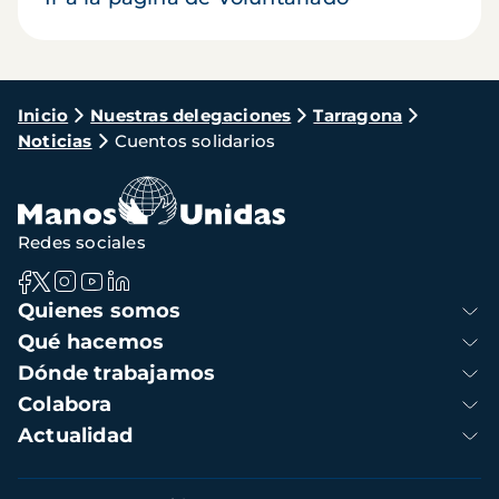
Ruta
Inicio
Nuestras delegaciones
Tarragona
Noticias
Cuentos solidarios
de
navegación
Redes sociales
Navegación
Quienes somos
principal
Qué hacemos
Dónde trabajamos
Colabora
Actualidad