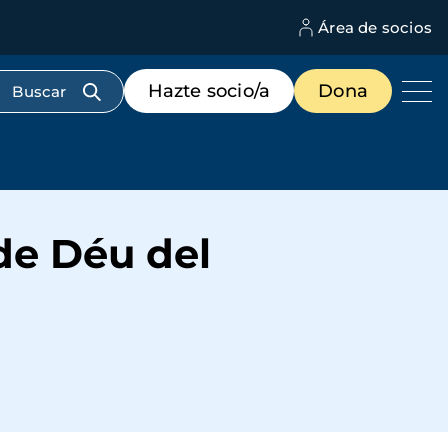
Área de socios
M
d
c
Menú
Hazte socio/a
Dona
d
de
us
destacados
cabecera
de Déu del