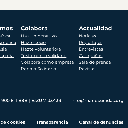
amos
Colabora
Actualidad
frica
Haz un donativo
Noticias
 América
Hazte socio
Reportajes
Asia
Hazte voluntario/a
Entrevistas
 España
Testamento solidario
Campañas
Colabora como empresa
Sala de prensa
Regalo Solidario
Revista
900 811 888
BIZUM 33439
info@manosunidas.org
 de cookies
Transparencia
Canal de denuncias