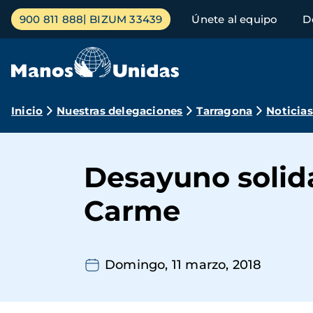
Pasar
Menú
900 811 888
BIZUM 33439
Únete al equipo
D
al
principal
contenido
principal
Ruta
Inicio
Nuestras delegaciones
Tarragona
Noticias
de
navegación
Desayuno solid
Carme
Domingo, 11 marzo, 2018