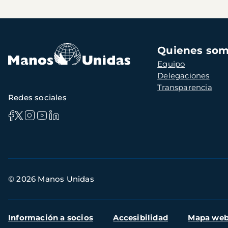
Navegación
Quienes so
principal
Equipo
Delegaciones
Transparencia
Redes sociales
Información
© 2026 Manos Unidas
de
contacto
Menú
Información a socios
Accesibilidad
Mapa we
secundario