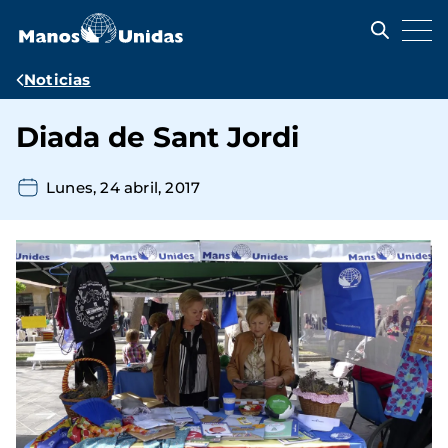
Pasar
al
contenido
principal
Ruta
Noticias
de
Diada de Sant Jordi
navegación
Lunes, 24 abril, 2017