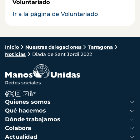
Voluntariado
Ir a la página de Voluntariado
Ruta
Inicio
Nuestras delegaciones
Tarragona
Noticias
Diada de Sant Jordi 2022
de
navegación
Redes sociales
Navegación
Quienes somos
principal
Qué hacemos
Dónde trabajamos
Colabora
Actualidad