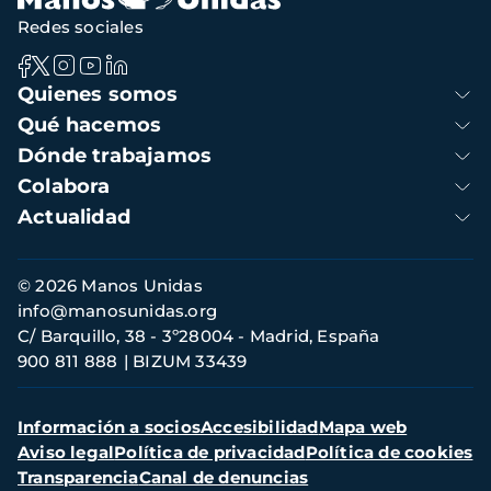
Redes sociales
Navegación
Quienes somos
principal
Qué hacemos
Dónde trabajamos
Colabora
Actualidad
Información
© 2026 Manos Unidas
de
info@manosunidas.org
contacto
C/ Barquillo, 38 - 3º28004 - Madrid, España
900 811 888
BIZUM 33439
Menú
Información a socios
Accesibilidad
Mapa web
secundario
Aviso legal
Política de privacidad
Política de cookies
Transparencia
Canal de denuncias