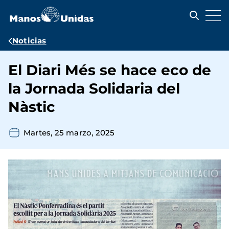
Pasar
al
contenido
principal
Ruta
Noticias
de
El Diari Més se hace eco de
navegación
la Jornada Solidaria del
Nàstic
Martes, 25 marzo, 2025