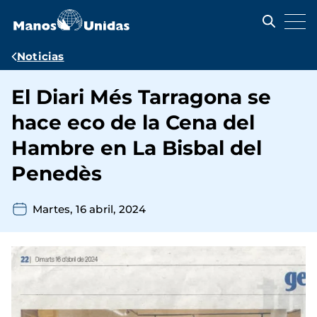
Pasar
al
contenido
principal
Ruta
Noticias
de
El Diari Més Tarragona se
navegación
hace eco de la Cena del
Hambre en La Bisbal del
Penedès
Martes, 16 abril, 2024