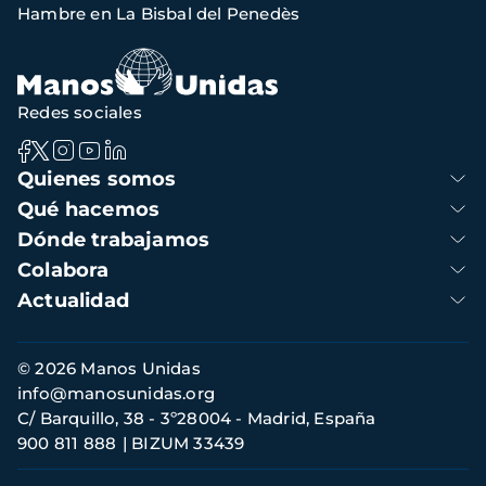
navegación
Hambre en La Bisbal del Penedès
Redes sociales
Navegación
Quienes somos
principal
Qué hacemos
Dónde trabajamos
Colabora
Actualidad
Información
© 2026 Manos Unidas
de
info@manosunidas.org
contacto
C/ Barquillo, 38 - 3º28004 - Madrid, España
900 811 888
BIZUM 33439