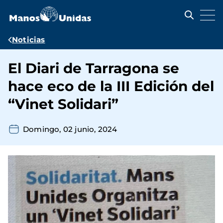
Pasar
al
contenido
principal
Ruta
Noticias
de
El Diari de Tarragona se
navegación
hace eco de la III Edición del
“Vinet Solidari”
Domingo, 02 junio, 2024