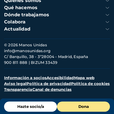
Quienes somos
principal
Qué hacemos
Dónde trabajamos
Colabora
Actualidad
Información
© 2026 Manos Unidas
de
info@manosunidas.org
contacto
C/ Barquillo, 38 - 3º28004 - Madrid, España
900 811 888
BIZUM 33439
Menú
Información a socios
Accesibilidad
Mapa web
secundario
Aviso legal
Política de privacidad
Política de cookies
Transparencia
Canal de denuncias
Menú
Hazte socio/a
Dona
de
destacados