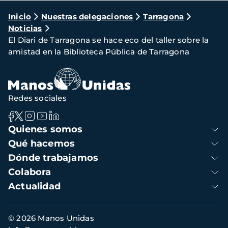
Ruta
Inicio
Nuestras delegaciones
Tarragona
Noticias
de
El Diari de Tarragona se hace eco del taller sobre la
navegación
amistad en la Biblioteca Pública de Tarragona
Redes sociales
Navegación
Quienes somos
principal
Qué hacemos
Dónde trabajamos
Colabora
Actualidad
Información
© 2026 Manos Unidas
de