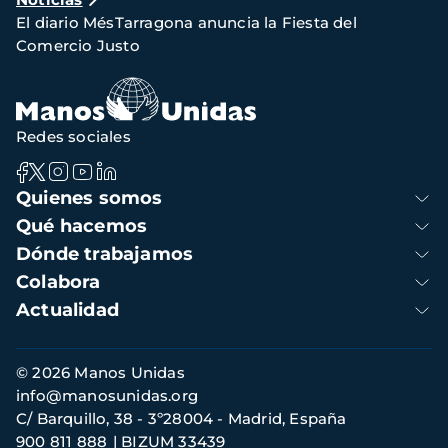
de
El diario MésTarragona anuncia la Fiesta del
navegación
Comercio Justo
Redes sociales
Navegación
Quienes somos
principal
Qué hacemos
Dónde trabajamos
Colabora
Actualidad
Información
© 2026 Manos Unidas
de
info@manosunidas.org
contacto
C/ Barquillo, 38 - 3º28004 - Madrid, España
900 811 888
BIZUM 33439