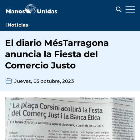
Pasar
al
contenido
principal
Ruta
Noticias
de
El diario MésTarragona
navegación
anuncia la Fiesta del
Comercio Justo
Jueves, 05 octubre, 2023