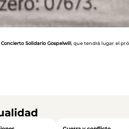
l
Concierto Solidario Gospelwill
, que tendrá lugar el pr
ualidad
iones
Guerra y conflicto