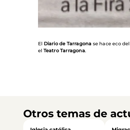
El
Diario de Tarragona
se hace eco de
el
Teatro Tarragona
.
Otros temas de act
Iglesia católica
Migrac