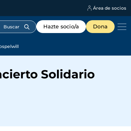
Área de socios
M
d
c
Menú
Hazte socio/a
Dona
d
de
us
destacados
cabecera
ospelwill
cierto Solidario