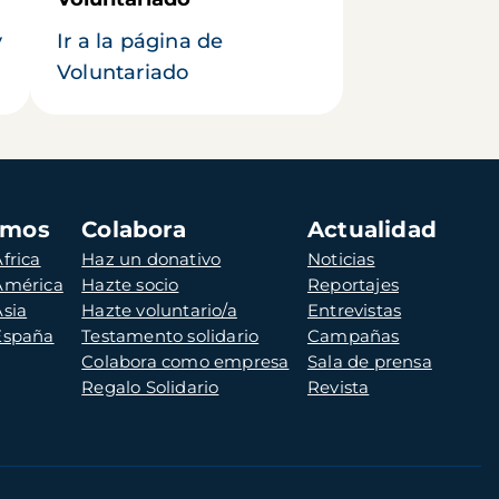
y
Ir a la página de
Voluntariado
amos
Colabora
Actualidad
frica
Haz un donativo
Noticias
 América
Hazte socio
Reportajes
Asia
Hazte voluntario/a
Entrevistas
 España
Testamento solidario
Campañas
Colabora como empresa
Sala de prensa
Regalo Solidario
Revista