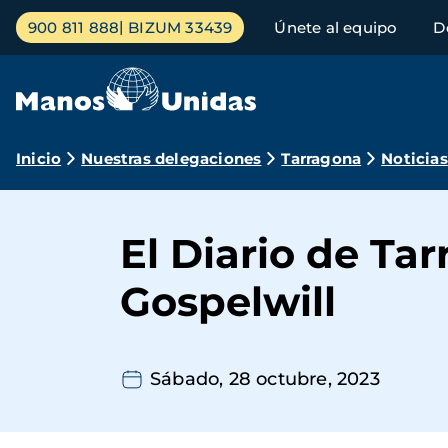
Pasar
Menú
900 811 888
BIZUM 33439
Únete al equipo
D
al
principal
contenido
principal
Ruta
Inicio
Nuestras delegaciones
Tarragona
Noticias
de
navegación
El Diario de Ta
Gospelwill
Sábado, 28 octubre, 2023