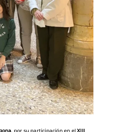
agona
, por su participación en el
XIII