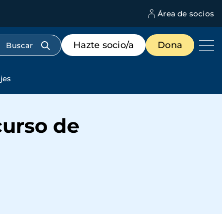
Área de socios
M
d
c
Menú
Hazte socio/a
Dona
d
de
us
destacados
cabecera
jes
curso de