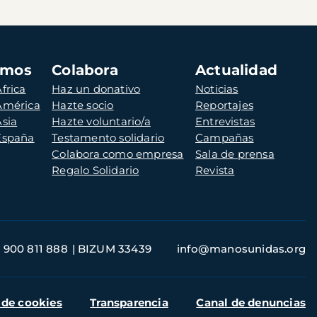
amos
Colabora
Actualidad
frica
Haz un donativo
Noticias
 América
Hazte socio
Reportajes
Asia
Hazte voluntario/a
Entrevistas
 España
Testamento solidario
Campañas
Colabora como empresa
Sala de prensa
Regalo Solidario
Revista
900 811 888
BIZUM 33439
info@manosunidas.org
 de cookies
Transparencia
Canal de denuncias