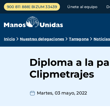
Pasar
Menú
900 811 888
BIZUM 33439
Únete al equipo
D
al
principal
contenido
principal
Ruta
Inicio
Nuestras delegaciones
Tarragona
Noticias
de
navegación
Diploma a la pa
Clipmetrajes
Martes, 03 mayo, 2022