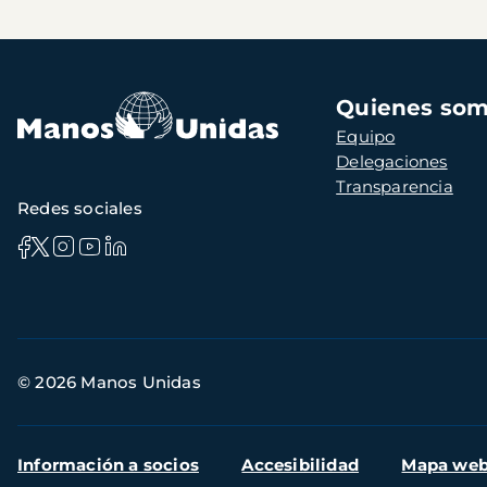
Navegación
Quienes so
principal
Equipo
Delegaciones
Transparencia
Redes sociales
Información
© 2026 Manos Unidas
de
contacto
Menú
Información a socios
Accesibilidad
Mapa we
secundario