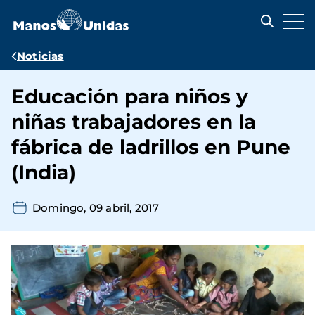
Pasar
al
contenido
principal
Ruta
Noticias
de
Educación para niños y
navegación
niñas trabajadores en la
fábrica de ladrillos en Pune
(India)
Domingo, 09 abril, 2017