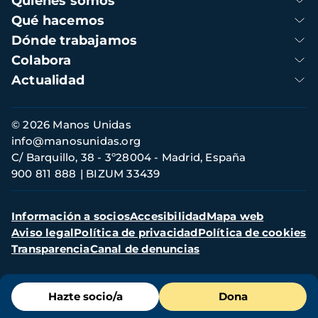
Quienes somos
principal
Qué hacemos
Dónde trabajamos
Colabora
Actualidad
Información
© 2026 Manos Unidas
de
info@manosunidas.org
contacto
C/ Barquillo, 38 - 3º28004 - Madrid, España
900 811 888
BIZUM 33439
Menú
Información a socios
Accesibilidad
Mapa web
secundario
Aviso legal
Política de privacidad
Política de cookies
Transparencia
Canal de denuncias
Menú
Hazte socio/a
Dona
de
destacados