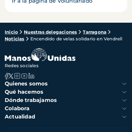
Ir a la página de Voluntariado
Ruta
Inicio
Nuestras delegaciones
Tarragona
Noticias
Encendido de velas solidario en Vendrell
de
navegación
Redes sociales
Navegación
Quienes somos
principal
Qué hacemos
Dónde trabajamos
Colabora
Actualidad