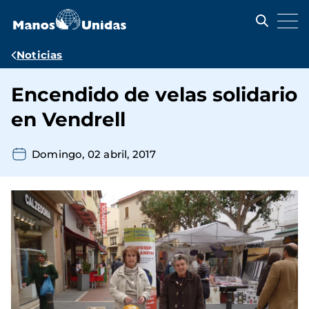
Pasar
al
contenido
principal
Ruta
Noticias
de
Encendido de velas solidario
navegación
en Vendrell
Domingo, 02 abril, 2017