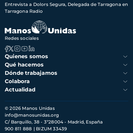
Entrevista a Dolors Segura, Delegada de Tarragona en
navegación
Tarragona Radio
Redes sociales
Navegación
Quienes somos
principal
Qué hacemos
Dónde trabajamos
Colabora
Actualidad
Información
© 2026 Manos Unidas
de
info@manosunidas.org
contacto
C/ Barquillo, 38 - 3º28004 - Madrid, España
900 811 888
BIZUM 33439