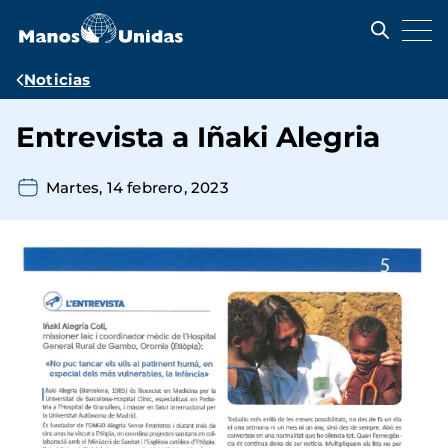
Pasar
al
contenido
principal
Ruta
Noticias
de
Entrevista a Iñaki Alegria
navegación
Martes, 14 febrero, 2023