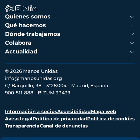
Navegación
Quienes somos
principal
Qué hacemos
Dónde trabajamos
Colabora
Actualidad
Información
© 2026 Manos Unidas
de
info@manosunidas.org
contacto
C/ Barquillo, 38 - 3º28004 - Madrid, España
900 811 888
BIZUM 33439
Menú
Información a socios
Accesibilidad
Mapa web
secundario
Aviso legal
Política de privacidad
Política de cookies
Transparencia
Canal de denuncias