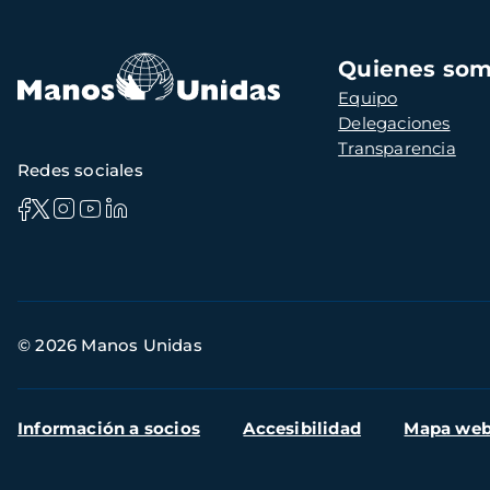
Navegación
Quienes so
principal
Equipo
Delegaciones
Transparencia
Redes sociales
Información
© 2026 Manos Unidas
de
contacto
Menú
Información a socios
Accesibilidad
Mapa we
secundario