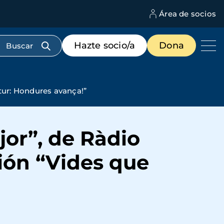
Área de socios
M
d
c
Menú
Hazte socio/a
Dona
d
de
us
destacados
cabecera
utur: Hondures avança!”
jor”, de Ràdio
ción “Vides que