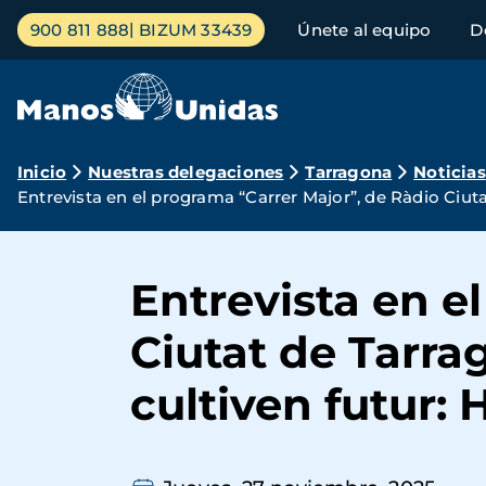
Pasar
Menú
900 811 888
BIZUM 33439
Únete al equipo
D
al
principal
contenido
principal
Ruta
Inicio
Nuestras delegaciones
Tarragona
Noticias
Entrevista en el programa “Carrer Major”, de Ràdio Ciut
de
navegación
Entrevista en e
Ciutat de Tarra
cultiven futur: