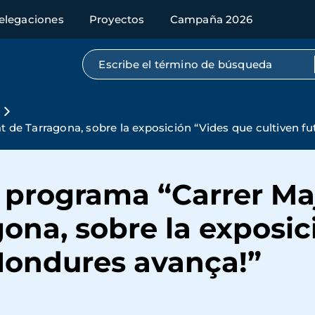
elegaciones
Proyectos
Campaña 2026
Búsqueda por texto completo
at de Tarragona, sobre la exposición “Vides que cultiven f
l programa “Carrer Ma
gona, sobre la exposi
 Hondures avança!”