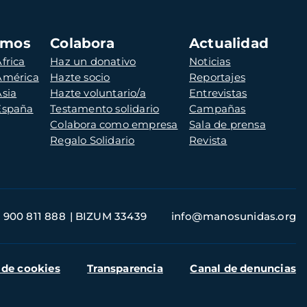
amos
Colabora
Actualidad
frica
Haz un donativo
Noticias
 América
Hazte socio
Reportajes
Asia
Hazte voluntario/a
Entrevistas
 España
Testamento solidario
Campañas
Colabora como empresa
Sala de prensa
Regalo Solidario
Revista
900 811 888
BIZUM 33439
info@manosunidas.org
 de cookies
Transparencia
Canal de denuncias