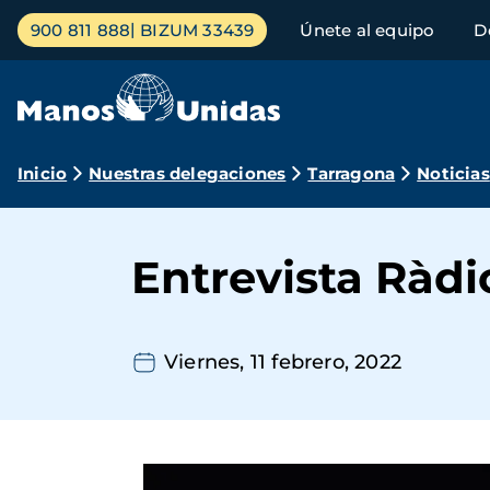
Pasar
Menú
900 811 888
BIZUM 33439
Únete al equipo
D
al
principal
contenido
principal
Ruta
Inicio
Nuestras delegaciones
Tarragona
Noticias
de
navegación
Entrevista Ràdio
Viernes, 11 febrero, 2022