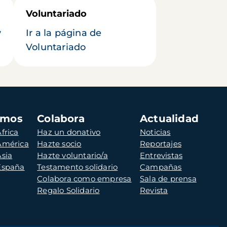
Voluntariado
y
Ir a la página de
Voluntariado
amos
Colabora
Actualidad
frica
Haz un donativo
Noticias
 América
Hazte socio
Reportajes
Asia
Hazte voluntario/a
Entrevistas
 España
Testamento solidario
Campañas
Colabora como empresa
Sala de prensa
Regalo Solidario
Revista