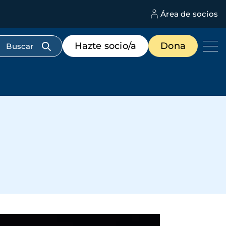
Área de socios
M
d
c
Menú
Hazte socio/a
Dona
d
de
us
destacados
cabecera