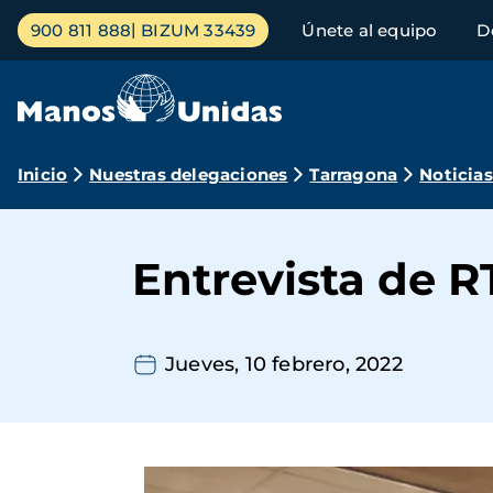
Pasar
Menú
900 811 888
BIZUM 33439
Únete al equipo
D
al
principal
contenido
principal
Ruta
Inicio
Nuestras delegaciones
Tarragona
Noticias
de
navegación
Entrevista de 
Jueves, 10 febrero, 2022