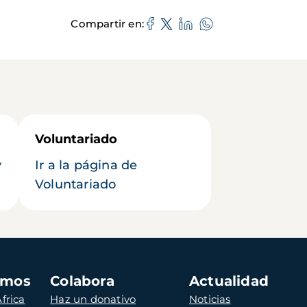
Compartir en
Voluntariado
y
Ir a la página de
Voluntariado
amos
Colabora
Actualidad
frica
Haz un donativo
Noticias