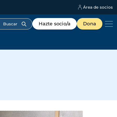
Área de socios
M
d
c
Menú
Hazte socio/a
Dona
d
de
us
destacados
cabecera