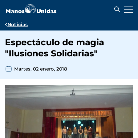
Pasar
al
contenido
principal
Ruta
Noticias
de
Espectáculo de magia
navegación
"Ilusiones Solidarias"
Martes, 02 enero, 2018