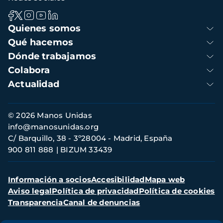
Navegación
Quienes somos
principal
Qué hacemos
Dónde trabajamos
Colabora
Actualidad
Información
© 2026 Manos Unidas
de
info@manosunidas.org
contacto
C/ Barquillo, 38 - 3º28004 - Madrid, España
900 811 888
BIZUM 33439
Menú
Información a socios
Accesibilidad
Mapa web
secundario
Aviso legal
Política de privacidad
Política de cookies
Transparencia
Canal de denuncias