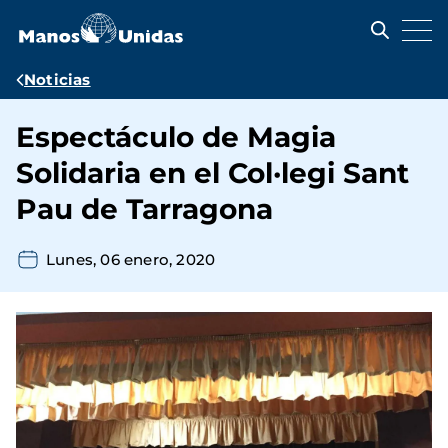
Pasar
al
contenido
principal
Ruta
Noticias
de
Espectáculo de Magia
navegación
Solidaria en el Col·legi Sant
Pau de Tarragona
Lunes, 06 enero, 2020