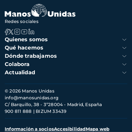
Redes sociales
Navegación
Quienes somos
principal
Qué hacemos
Dónde trabajamos
Colabora
Actualidad
Información
© 2026 Manos Unidas
de
info@manosunidas.org
contacto
C/ Barquillo, 38 - 3º28004 - Madrid, España
900 811 888
BIZUM 33439
Menú
Información a socios
Accesibilidad
Mapa web