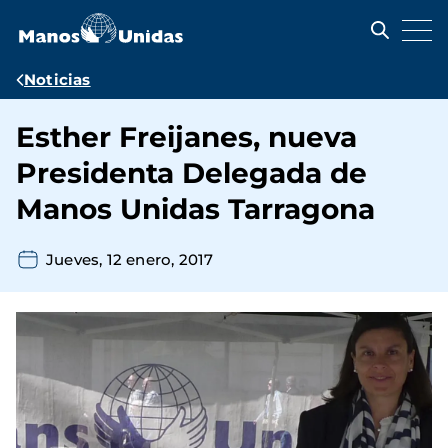
Pasar
al
contenido
principal
Ruta
Noticias
de
Esther Freijanes, nueva
navegación
Presidenta Delegada de
Manos Unidas Tarragona
Jueves, 12 enero, 2017