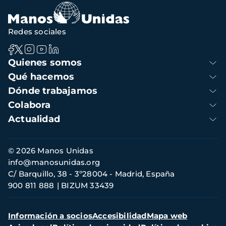
Redes sociales
Navegación
Quienes somos
principal
Qué hacemos
Dónde trabajamos
Colabora
Actualidad
Información
© 2026 Manos Unidas
de
info@manosunidas.org
contacto
C/ Barquillo, 38 - 3º28004 - Madrid, España
900 811 888
BIZUM 33439
Menú
Información a socios
Accesibilidad
Mapa web
secundario