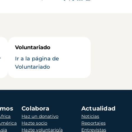
Voluntariado
y
Ir a la página de
Voluntariado
amos
Colabora
Actualidad
frica
Haz un donativo
Noticias
 América
Hazte socio
Reportajes
Asia
Hazte voluntario/a
Entrevistas