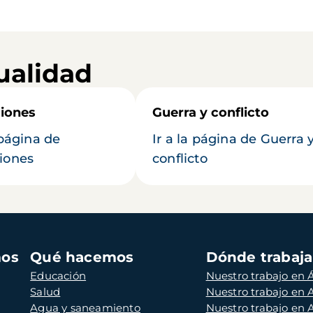
ualidad
iones
Guerra y conflicto
 página de
Ir a la página de Guerra 
iones
conflicto
mos
Qué hacemos
Dónde trabaj
Educación
Nuestro trabajo en Á
Salud
Nuestro trabajo en
Agua y saneamiento
Nuestro trabajo en 