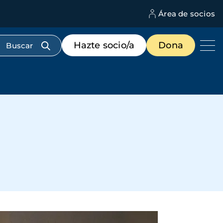
Área de socios
M
d
c
Menú
Hazte socio/a
Dona
d
de
us
destacados
cabecera