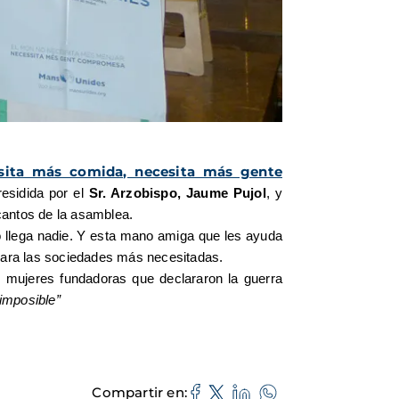
ita más comida, necesita más gente
residida por el
Sr. Arzobispo, Jaume Pujol
, y
cantos de la asamblea.
no llega nadie. Y esta mano amiga que les ayuda
n para las sociedades más necesitadas.
 mujeres fundadoras que declararon la guerra
 imposible”
Compartir en