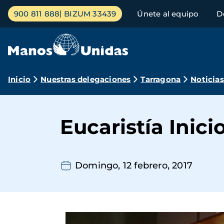
Pasar
Menú
900 811 888
BIZUM 33439
Únete al equipo
D
al
principal
contenido
principal
Ruta
Inicio
Nuestras delegaciones
Tarragona
Noticias
de
navegación
Eucaristía Inic
Domingo, 12 febrero, 2017