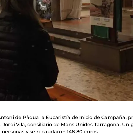
Antoni de Pàdua la Eucaristía de Inicio de Campaña, pr
ordi Vila, consiliario de Mans Unides Tarragona. Un
0 personas y se recaudaron 148,80 euros.