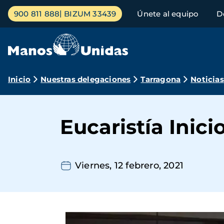
Pasar
Menú
900 811 888
BIZUM 33439
Únete al equipo
D
al
principal
contenido
principal
Ruta
Inicio
Nuestras delegaciones
Tarragona
Noticias
de
navegación
Eucaristía Inic
Viernes, 12 febrero, 2021