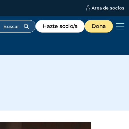
Área de socios
M
d
c
Menú
Hazte socio/a
Dona
d
de
us
destacados
cabecera