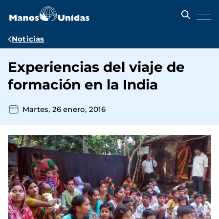
Pasar
al
contenido
principal
Ruta
Noticias
de
Experiencias del viaje de
navegación
formación en la India
Martes, 26 enero, 2016