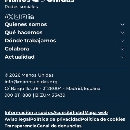
Redes sociales
Navegación
Quienes somos
principal
Qué hacemos
Dónde trabajamos
Colabora
Actualidad
Información
© 2026 Manos Unidas
de
info@manosunidas.org
contacto
C/ Barquillo, 38 - 3º28004 - Madrid, España
900 811 888
BIZUM 33439
Menú
Información a socios
Accesibilidad
Mapa web
secundario
Aviso legal
Política de privacidad
Política de cookies
Transparencia
Canal de denuncias