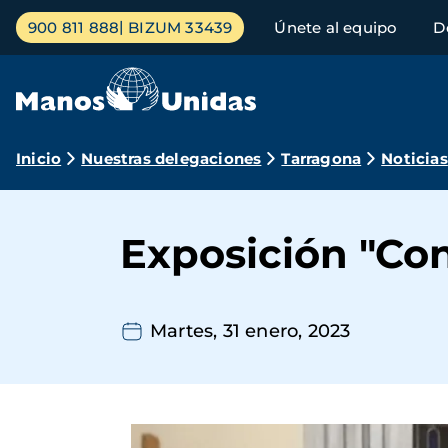
Pasar
Menú
900 811 888
BIZUM 33439
Únete al equipo
D
al
principal
contenido
principal
Ruta
Inicio
Nuestras delegaciones
Tarragona
Noticias
de
navegación
Exposición "Con
Martes, 31 enero, 2023