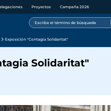
elegaciones
Proyectos
Campaña 2026
Búsqueda por texto completo
Exposición "Contagia Solidaritat"
tagia Solidaritat"