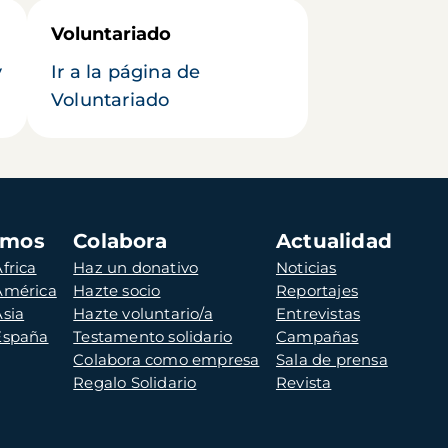
Voluntariado
y
Ir a la página de
Voluntariado
amos
Colabora
Actualidad
frica
Haz un donativo
Noticias
 América
Hazte socio
Reportajes
Asia
Hazte voluntario/a
Entrevistas
 España
Testamento solidario
Campañas
Colabora como empresa
Sala de prensa
Regalo Solidario
Revista