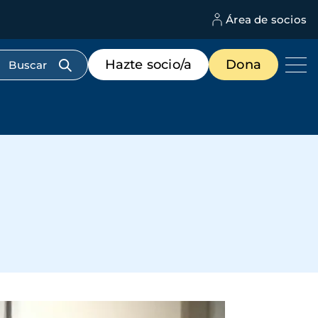
Área de socios
M
d
c
Menú
Hazte socio/a
Dona
d
de
us
destacados
cabecera