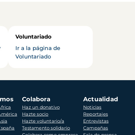
Voluntariado
y
Ir a la página de
Voluntariado
amos
Colabora
Actualidad
frica
Haz un donativo
Noticias
 América
Hazte socio
Reportajes
Asia
Hazte voluntario/a
Entrevistas
 España
Testamento solidario
Campañas
Colabora como empresa
Sala de prensa