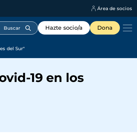
Área de socios
M
d
c
Menú
Hazte socio/a
Dona
d
de
us
destacados
cabecera
es del Sur"
vid-19 en los