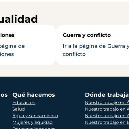
ualidad
iones
Guerra y conflicto
 página de
Ir a la página de Guerra 
iones
conflicto
mos
Qué hacemos
Dónde trabaj
Educación
Nuestro trabajo en Á
Salud
Nuestro trabajo en
Agua y saneamiento
Nuestro trabajo en 
Mujeres y equidad
Nuestro trabajo en
Derechos humanos