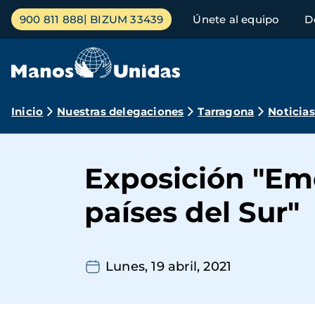
Pasar
Menú
900 811 888
BIZUM 33439
Únete al equipo
D
al
principal
contenido
principal
Ruta
Inicio
Nuestras delegaciones
Tarragona
Noticias
de
navegación
Exposición "Em
países del Sur"
Lunes, 19 abril, 2021