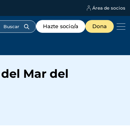
Área de socios
M
d
c
Menú
Hazte socio/a
Dona
d
de
us
destacados
cabecera
 del Mar del