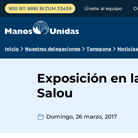
Pasar
Menú
900 811 888
BIZUM 33439
Únete al equipo
D
al
principal
contenido
principal
Ruta
Inicio
Nuestras delegaciones
Tarragona
Noticias
de
navegación
Exposición en l
Salou
Domingo, 26 marzo, 2017