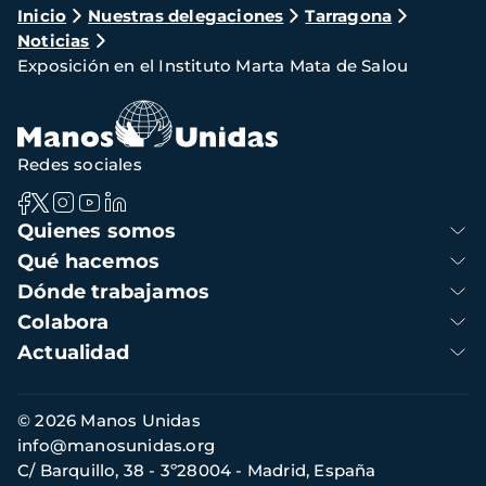
Ruta
Inicio
Nuestras delegaciones
Tarragona
Noticias
de
Exposición en el Instituto Marta Mata de Salou
navegación
Redes sociales
Navegación
Quienes somos
principal
Qué hacemos
Dónde trabajamos
Colabora
Actualidad
Información
© 2026 Manos Unidas
de
info@manosunidas.org
contacto
C/ Barquillo, 38 - 3º28004 - Madrid, España