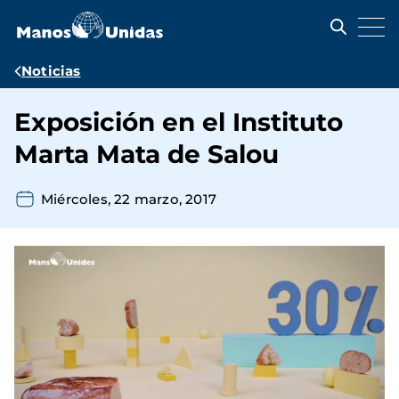
Pasar
al
contenido
principal
Ruta
Noticias
de
Exposición en el Instituto
navegación
Marta Mata de Salou
Miércoles, 22 marzo, 2017