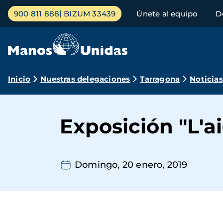
Pasar
Menú
900 811 888
BIZUM 33439
Únete al equipo
D
al
principal
contenido
principal
Ruta
Inicio
Nuestras delegaciones
Tarragona
Noticias
de
navegación
Exposición "L'ai
Domingo, 20 enero, 2019