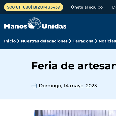
Pasar
Menú
900 811 888
BIZUM 33439
Únete al equipo
D
al
principal
contenido
principal
Ruta
Inicio
Nuestras delegaciones
Tarragona
Noticias
de
navegación
Feria de artesa
Domingo, 14 mayo, 2023