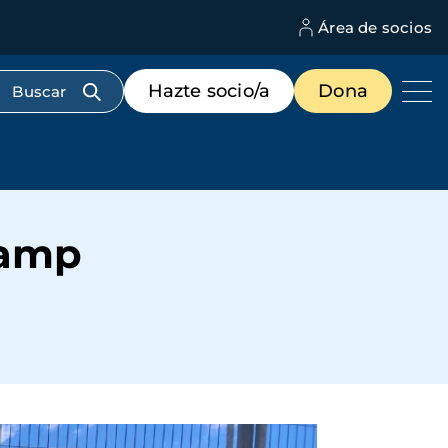
Área de socios
M
d
c
Menú
Hazte socio/a
Dona
d
de
us
destacados
cabecera
Camp