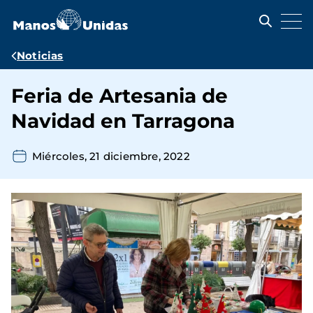
Pasar
al
contenido
principal
Ruta
Noticias
de
Feria de Artesania de
navegación
Navidad en Tarragona
Miércoles, 21 diciembre, 2022